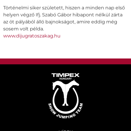
Történelmi siker született, hiszen a minden nap első
helyen végző Ifj. Szabó Gábor hibapont nélkül zárta
az öt pályából álló bajnokságot, amire eddig még
sosem volt példa.
www.dijugratoszakag.hu