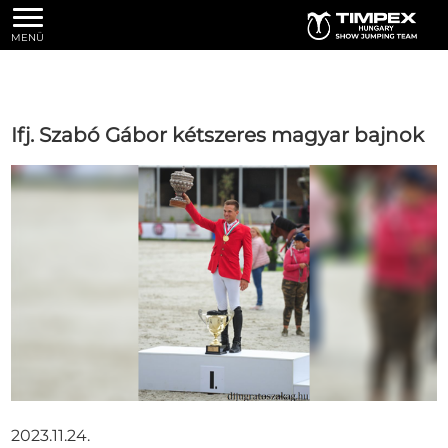
MENÜ
Ifj. Szabó Gábor kétszeres magyar bajnok
2023.11.24.