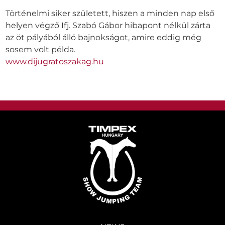
Történelmi siker született, hiszen a minden nap első
helyen végző Ifj. Szabó Gábor hibapont nélkül zárta
az öt pályából álló bajnokságot, amire eddig még
sosem volt példa.
www.dijugratoszakag.hu