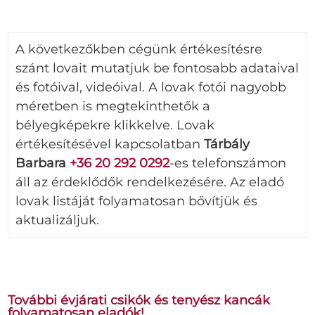
A következőkben cégünk értékesítésre
szánt lovait mutatjuk be fontosabb adataival
és fotóival, videóival. A lovak fotói nagyobb
méretben is megtekinthetők a
bélyegképekre klikkelve. Lovak
értékesítésével kapcsolatban
Tárbály
Barbara
+36 20 292
0292
-es telefonszámon
áll az érdeklődők rendelkezésére. Az eladó
lovak listáját folyamatosan bővítjük és
aktualizáljuk.
További évjárati csikók és tenyész kancák
folyamatosan eladók!