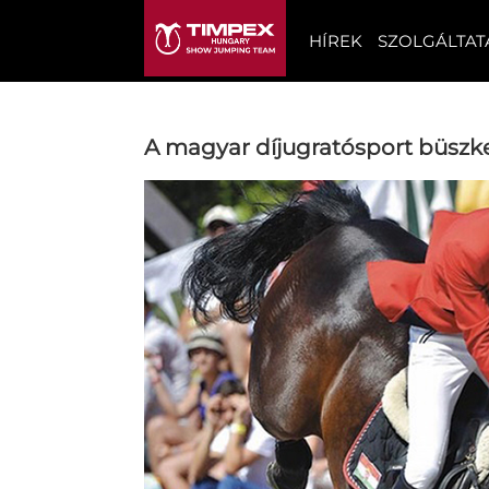
HÍREK
SZOLGÁLTAT
A magyar díjugratósport büszk