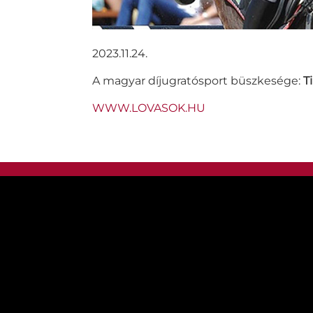
2023.11.24.
A magyar díjugratósport büszkesége:
T
WWW.LOVASOK.HU