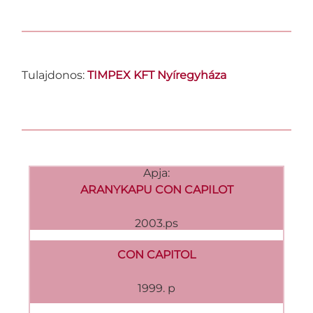
Tulajdonos:
TIMPEX KFT Nyíregyháza
Apja:
ARANYKAPU CON CAPILOT
2003.ps
CON CAPITOL
1999. p