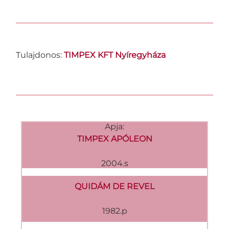
Tulajdonos:
TIMPEX KFT Nyíregyháza
Apja:
TIMPEX APÓLEON
2004.s
QUIDÁM DE REVEL
1982.p