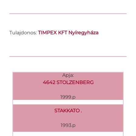
Tulajdonos:
TIMPEX KFT Nyíregyháza
Apja:
4642 STOLZENBERG
1999.p
STAKKATO .
1993.p