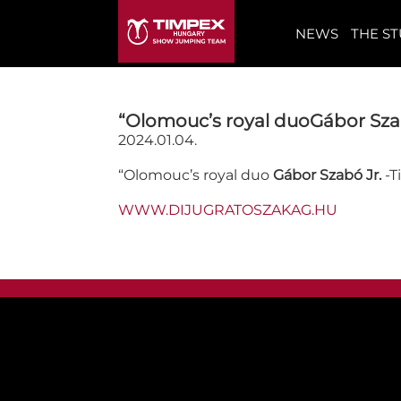
NEWS
THE S
“Olomouc’s royal duoGábor Szab
2024.01.04.
“Olomouc’s royal duo
Gábor Szabó Jr.
-T
WWW.DIJUGRATOSZAKAG.HU