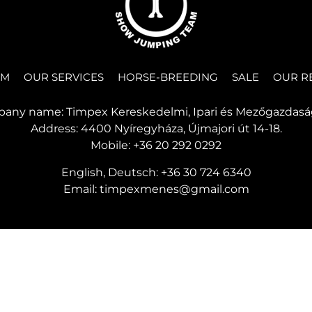
RM
OUR SERVICES
HORSE-BREEDING
SALE
OUR R
any name: Timpex Kereskedelmi, Ipari és Mezőgazdasági
Address: 4400 Nyíregyháza, Újmajori út 14-18.
Mobile:
+36 20 292 0292
English, Deutsch:
+36 30 724 6340
Email:
timpexmenes@gmail.com