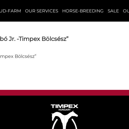
TUD-FARM
OUR SERVICES
HORSE-BREEDING
SALE
OU
ó Jr. -Timpex Bölcsész”
impex Bölcsész”